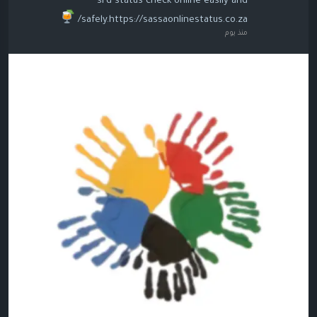
srd status check online easily and
safely.https://sassaonlinestatus.co.za/
منذ يوم