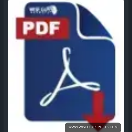
billion in 2024–2025, with forecasts reaching USD 120.8–123.5
billion by 2030–2031, at CAGRs around 7.3–7.5%. Some longer-
term forecasts point to even higher numbers (USD 187.6
billion in 2026 to USD 421.1 billion by 2035 at ~9.4% CAGR)
when broader drug classes and regions are included.
https://www.wiseguyreports.com/ko/reports/metastatic-
cancer-drug-market<
/p>
WWW.WISEGUYREPORTS.COM