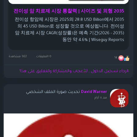
전이성 암 치료제 시장 통찰력 | 사이즈 및 외형 2035
전이성 항암제 시장은 2025의 28.8 USD Billion에서 2035
의 45 USD Billion로 성장할 것으로 예상됩니다. 전이성
암 치료제 시장 CAGR(성장률)은 예측 기간(2026 - 2035)
동안 약 4.6% | Wiseguy Reports
0 التعليقات
922 مشاهدة
14
الرجاء تسجيل الدخول , للأعجاب والمشاركة والتعليق على هذا!
تحديث صورة الملف الشخصي
David Warner
منذ ١١ أيام