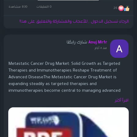
0 التعليقات
830 مشاهدة
26
الرجاء تسجيل الدخول , للأعجاب والمشاركة والتعليق على هذا!
شارك رابطًا
Anuj Mrfr
منذ ٨ أيام
Metastatic Cancer Drug Market: Solid Growth as Targeted
Therapies and Immunotherapies Reshape Treatment of
Advanced DiseaseThe Metastatic Cancer Drug Market is
expanding steadily as targeted therapies and
immunotherapies become central to managing advanced
cancers. One widely cited analysis values the global
اقرأ أكثر
metastatic cancer drugs market at about USD 78.75–80.13
billion in 2024–2025, with forecasts reaching USD 120.8–123.5
billion by 2030–2031, at CAGRs around 7.3–7.5%. Some longer-
term forecasts point to even higher numbers (USD 187.6
billion in 2026 to USD 421.1 billion by 2035 at ~9.4% CAGR)