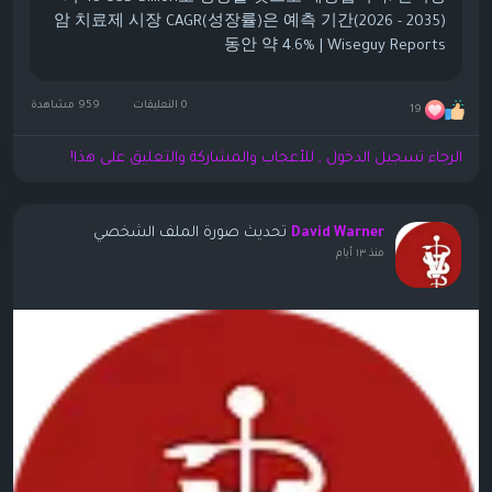
암 치료제 시장 CAGR(성장률)은 예측 기간(2026 - 2035)
동안 약 4.6% | Wiseguy Reports
0 التعليقات
959 مشاهدة
19
الرجاء تسجيل الدخول , للأعجاب والمشاركة والتعليق على هذا!
تحديث صورة الملف الشخصي
David Warner
منذ ١٣ أيام