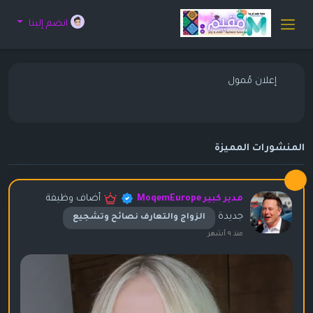
انضم إلينا
إعلان مُمول
المنشورات المميزة
أضاف وظيفة
مدير كبير MoqemEurope
جديدة
الزواج والتعارف نصائح وتشجيع
منذ ٩ أشهر