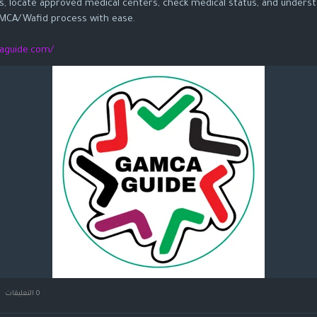
, locate approved medical centers, check medical status, and unders
MCA/Wafid process with ease.
aguide.com/
0 التعليقات