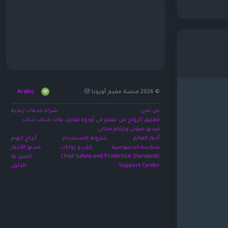
© 2026 منصة مقيم أوروبا Ⓜ️
Arabic
من نحن
شراء خدمات ربحية
تطبيق الزواج من مقيم في أوروبا تعارف بنات شباب شات
فيديو صوتي وارقام مجاني
أخبار العالم
شروط الاستخدام
أبراج اليوم
سياسة الخصوصية
كتب و روايات
فيديو الأخبار
Child Safety and Protection Standards
اتصل بنا
Support Center
الدليل