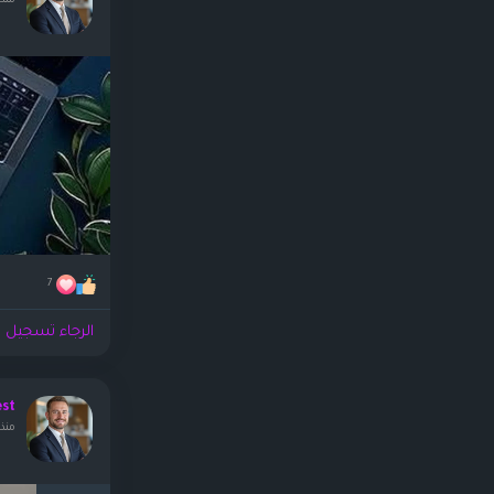
منذ ٢ أيا
7
الرجاء تسجيل ا
est
منذ ٢ أيا