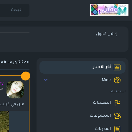
إعلان مُمول
المنشورات المم
أخر الأخبار
Mine
my
منذ ١٠ أ
استكشف
الصفحات
مين في فرنسا
المجموعات
المدونات