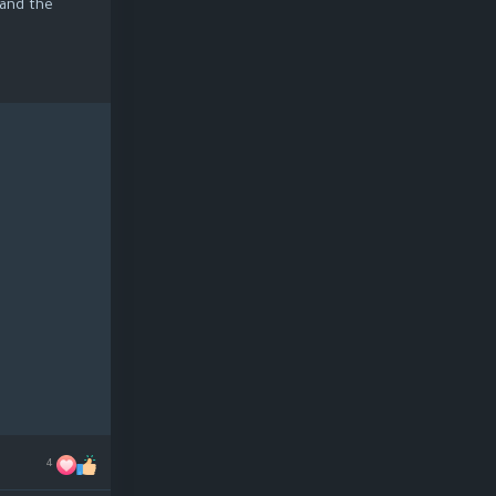
tand the
4