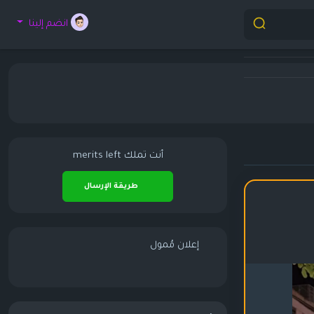
انضم إلينا
أنت تملك
merits left
طريقة الإرسال
إعلان مُمول