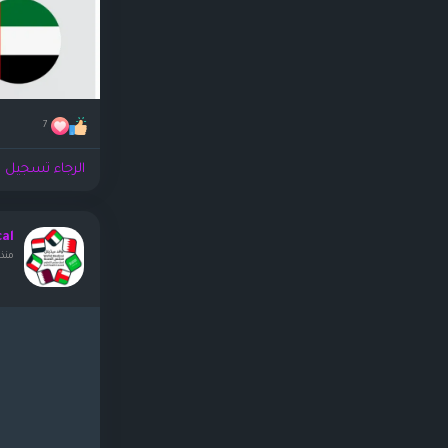
7
الرجاء تسجيل ا
cal
منذ ٢ أيا