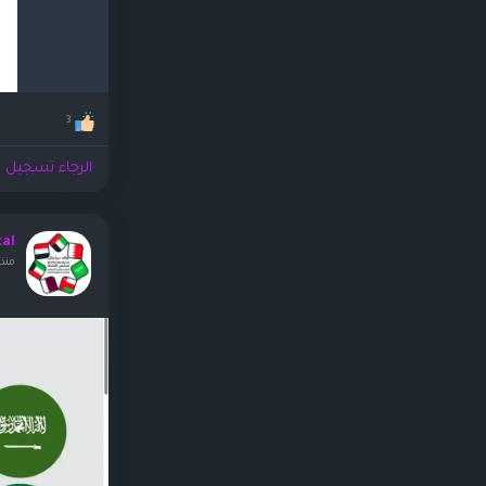
3
الرجاء تسجيل ا
cal
منذ ٢ أيا