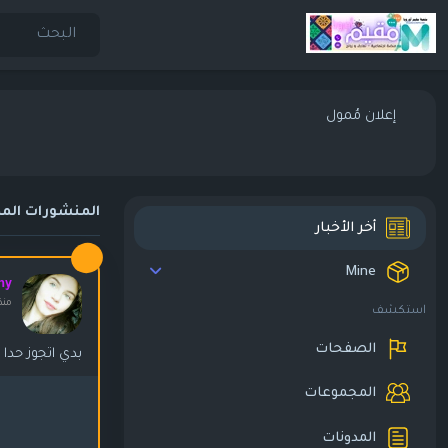
إعلان مُمول
المنشورات المم
أخر الأخبار
Mine
my
منذ ٩ أش
استكشف
الصفحات
بدي اتجوز حدا 
المجموعات
المدونات