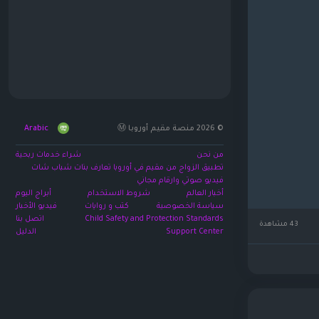
© 2026 منصة مقيم أوروبا Ⓜ️
Arabic
من نحن
شراء خدمات ربحية
تطبيق الزواج من مقيم في أوروبا تعارف بنات شباب شات
فيديو صوتي وارقام مجاني
أخبار العالم
شروط الاستخدام
أبراج اليوم
سياسة الخصوصية
كتب و روايات
فيديو الأخبار
Child Safety and Protection Standards
اتصل بنا
43 مشاهدة
Support Center
الدليل