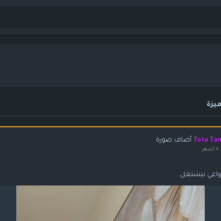
يزة
أضاف صورة
Tota Ta
هر
واعي بيشتغل ..