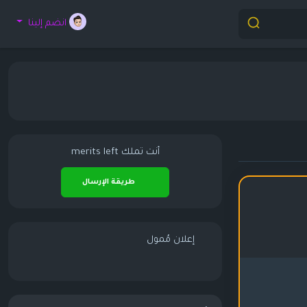
انضم إلينا
أنت تملك
merits left
طريقة الإرسال
إعلان مُمول