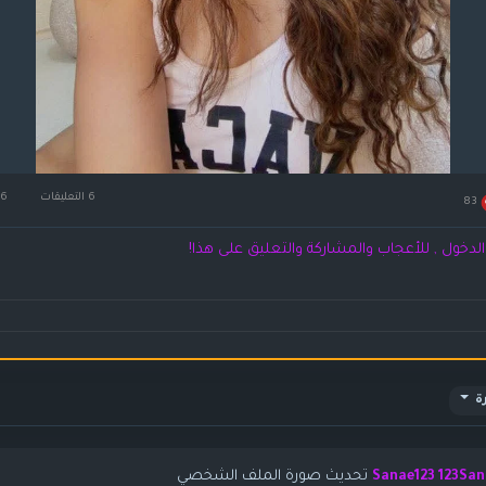
6 التعليقات
6كيلو بايت مشاهدة
83
لدخول , للأعجاب والمشاركة والتعليق على هذا!
ة
تحديث صورة الملف الشخصي
Sanae123 123San