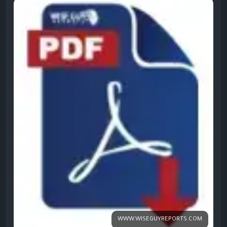
billion in 2024–2025, with forecasts reaching USD 120.8–123.5
billion by 2030–2031, at CAGRs around 7.3–7.5%. Some longer-
term forecasts point to even higher numbers (USD 187.6
billion in 2026 to USD 421.1 billion by 2035 at ~9.4% CAGR)
when broader drug classes and regions are included.
https://www.wiseguyreports.com/ko/reports/metastatic-
cancer-drug-market<
/p>
WWW.WISEGUYREPORTS.COM