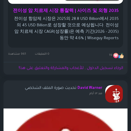
전이성 암 치료제 시장 통찰력 | 사이즈 및 외형 2035
전이성 항암제 시장은 2025의 28.8 USD Billion에서 2035
의 45 USD Billion로 성장할 것으로 예상됩니다. 전이성
암 치료제 시장 CAGR(성장률)은 예측 기간(2026 - 2035)
동안 약 4.6% | Wiseguy Reports
0 التعليقات
961 مشاهدة
19
الرجاء تسجيل الدخول , للأعجاب والمشاركة والتعليق على هذا!
تحديث صورة الملف الشخصي
David Warner
منذ ١٣ أيام