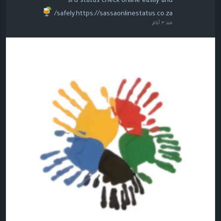
srd status check online easily and
safely.https://sassaonlinestatus.co.za/
منذ ٣ أيام