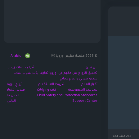
© 2026 منصة مقيم أوروبا Ⓜ️
Arabic
من نحن
شراء خدمات ربحية
تطبيق الزواج من مقيم في أوروبا تعارف بنات شباب شات
فيديو صوتي وارقام مجاني
أخبار العالم
شروط الاستخدام
أبراج اليوم
سياسة الخصوصية
كتب و روايات
فيديو الأخبار
Child Safety and Protection Standards
اتصل بنا
Support Center
الدليل
242 مشاهدة