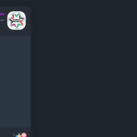
de
منذ 
3