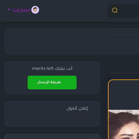
انضم إلينا
أنت تملك
merits left
طريقة الإرسال
إعلان مُمول