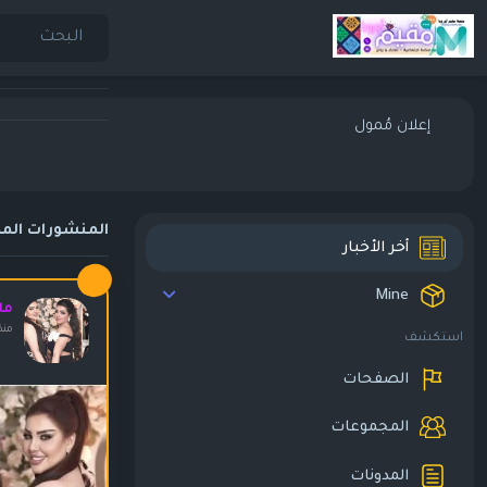
إعلان مُمول
المنشورات المم
أخر الأخبار
Mine
مل
منذ
استكشف
الصفحات
المجموعات
المدونات