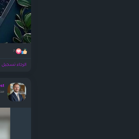
7
الرجاء تسجيل ا
est
منذ ٢ أيا