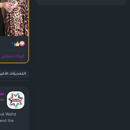
3
الرجاء تسجيل ا
التحديثات الأخير
de
منذ 
ook Wafid
tand the