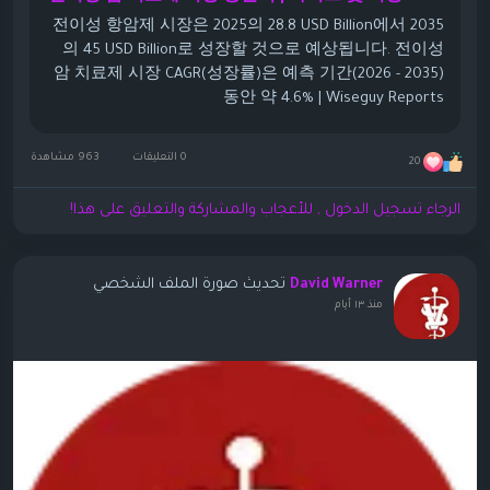
전이성 항암제 시장은 2025의 28.8 USD Billion에서 2035
의 45 USD Billion로 성장할 것으로 예상됩니다. 전이성
암 치료제 시장 CAGR(성장률)은 예측 기간(2026 - 2035)
동안 약 4.6% | Wiseguy Reports
0 التعليقات
963 مشاهدة
20
الرجاء تسجيل الدخول , للأعجاب والمشاركة والتعليق على هذا!
تحديث صورة الملف الشخصي
David Warner
منذ ١٣ أيام