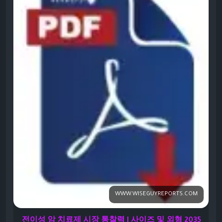
term forecasts point to even higher numbers (USD 187.6
billion in 2026 to USD 421.1 billion by 2035 at ~9.4% CAGR)
when broader drug classes and regions are included.
https://www.wiseguyreports.com/ko/reports/metastatic-
cancer-drug-market<
/p>
WWW.WISEGUYREPORTS.COM
전이성 암 치료제 시장 통찰력 | 사이즈 및 외형 2035