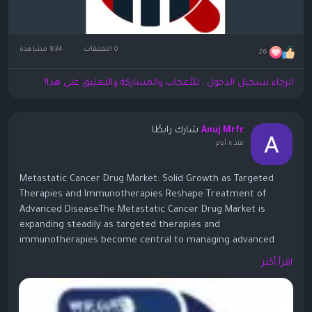
0 التعليقات
834 مشاهدة
26
الرجاء تسجيل الدخول , للأعجاب والمشاركة والتعليق على هذا!
شارك رابطًا
Anuj Mrfr
منذ ٨ أيام
Metastatic Cancer Drug Market: Solid Growth as Targeted
Therapies and Immunotherapies Reshape Treatment of
Advanced DiseaseThe Metastatic Cancer Drug Market is
expanding steadily as targeted therapies and
immunotherapies become central to managing advanced
cancers. One widely cited analysis values the global
اقرأ أكثر
metastatic cancer drugs market at about USD 78.75–80.13
billion in 2024–2025, with forecasts reaching USD 120.8–123.5
billion by 2030–2031, at CAGRs around 7.3–7.5%. Some longer-