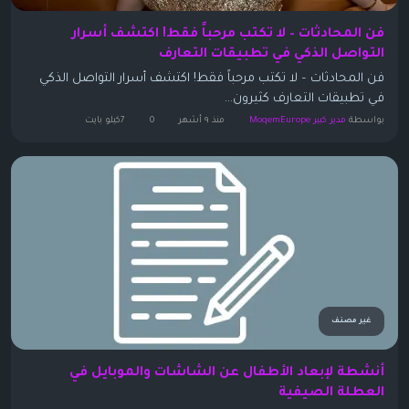
فن المحادثات – لا تكتب مرحباً فقط! اكتشف أسرار
التواصل الذكي في تطبيقات التعارف
فن المحادثات – لا تكتب مرحباً فقط! اكتشف أسرار التواصل الذكي
في تطبيقات التعارف كثيرون...
بواسطة
مدير كبير MoqemEurope
منذ ٩ أشهر
0
7كيلو بايت
غير مصنف
أنشطة لإبعاد الأطفال عن الشاشات والموبايل في
العطلة الصيفية