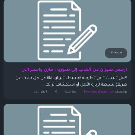
غير مصنف
ارخص طيران من ألمانيا إلى سوريا – قارن واحجز الآن
#هل #تبحث #عن #طريقة #بسيطة #لزيارة #الأهل هل تبحث عن
طريقةٍ بسيطة لزيارة الأهل أو استكشاف تراثك...
بواسطة
أخبار مقيم أوروبا News
منذ سنة
0
4كيلو بايت