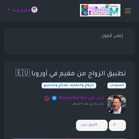
انضم إلينا
إعلان مُمول
تطبيق الزواج من مقيم في أوروبا 🇪🇺
المدونات
الزواج والتعارف نصائح وتشجيع
مدير كبير MoqemEurope
نشر بتاريخ
منذ ٩ أشهر
0
6كيلو بايت