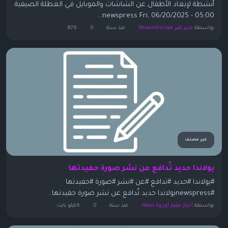
أنشطة لإبعاد الأطفال عن الشاشات والموبايل في العطلة الصيفية
newspress Fri, 06/20/2025 - 05:00...
بواسطة
مدير كبير MoqemEurope
منذ سنة
0
876
غير مصنف
يولاندا حديد تُدافع عن نشر صورة حفيدتها
#يولاندا #حديد #تدافع #عن #نشر #صورة #حفيدتها
#newspressيولاندا حديد تُدافع عن نشر صورة حفيدتها...
بواسطة
أخبار مقيم أوروبا News
منذ سنة
0
6كيلو بايت