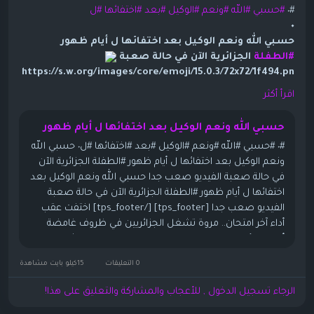
alt="⏬" class="wp-smiley" style="height: 1em; max-height:
#٠
#حسبي
#الله
#ونعم
#الوكيل
#بعد
#اختفائها
#ل
1em;">
٠
حسبي الله ونعم الوكيل بعد اختفائها ل أيام ظهور
[tps_footer]
#الطفلة
الجزائرية الآن في حالة صعبة
[/tps_footer]
https://s.w.org/images/core/emoji/15.0.3/72x72/1f494.pn
اختفت عقب أداء آخر امتحان.. مروة تشغل الجزائريين
g" alt="💔" class="wp-smiley" style="height: 1em; max-
اقرأ أكثر
في ظروف غامضة أعادت للأذهان حوادث الاختطاف التي راح
height: 1em;">
ضحيتها عشرات الأطفال، اختفت فتاة جزائرية تبلغ من
https://s.w.org/images/core/emoji/15.0.3/72x72/1f622.pn
حسبي الله ونعم الوكيل بعد اختفائها ل أيام ظهور
العمر 13 عاما،
g" alt="😢" class="wp-smiley" style="height: 1em; max-
#٠ #حسبي #الله #ونعم #الوكيل #بعد #اختفائها #ل٠ حسبي الله
height: 1em;">الفيديو صعب جدا
في ولاية قسنطينة شرق الجزائر، ما دَفَعَ الجزائريين
ونعم الوكيل بعد اختفائها ل أيام ظهور #الطفلة الجزائرية الآن
https://s.w.org/images/core/emoji/15.0.3/72x72/23ec.png
لمساعدة الجهات الأمنية وإطلاق حملة واسعة للبحث
في حالة صعبة الفيديو صعب جدا حسبي الله ونعم الوكيل بعد
" alt="⏬" class="wp-smiley" style="height: 1em; max-
عنها.
اختفائها ل أيام ظهور #الطفلة الجزائرية الآن في حالة صعبة
height: 1em;">
وبدأت الواقعة بعد انتهاء الطالبة مروة بوغاشيش، من أداء
الفيديو صعب جدا [tps_footer] [/tps_footer] اختفت عقب
آخر امتحان لها يوم الخميس في الزيادية بولاية قسنطينة
حسبي الله ونعم الوكيل
أداء آخر امتحان.. مروة تشغل الجزائريين في ظروف غامضة
(391 كيلومترا شرق الجزائر)،
بعد اختفائها ل أيام ظهور
أعادت للأذهان حوادث الاختطاف التي راح ضحيتها عشرات
الأطفال،...
حيث خرجت رفقة صديقاتها بشكل عادي، حسبما بينته
#الطفلة الجزائرية الآن في حالة صعبة
0 التعليقات
15كيلو بايت مشاهدة
كاميرات المراقبة في محيط المؤسسة التربوية في
حدود
https://s.w.org/images/core/emoji/15.0.3/72x72/1f494.pn
الرجاء تسجيل الدخول , للأعجاب والمشاركة والتعليق على هذا!
الساعة التاسعة والنصف.
g" alt="💔" class="wp-smiley" style="height: 1em; max-
التمويل والبنوك _التأمين_العقارات_الصحة (خاصة التجميل،
height: 1em;">