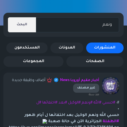
البحث
المنشورات
المدونات
المستخدمون
الصفحات
المجموعات
أضاف وظيفة جديدة
أخبار مقيم أوروبا News
غير مصنف
منذ سنة
#٠
#حسبي
#الله
#ونعم
#الوكيل
#بعد
#اختفائها
#ل
٠
حسبي الله ونعم الوكيل بعد اختفائها ل أيام ظهور
#الطفلة
الجزائرية الآن في حالة صعبة