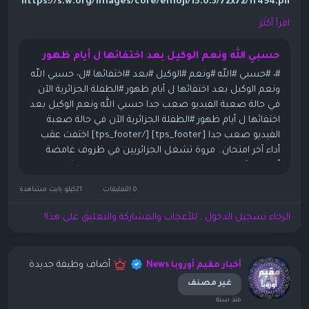
https://s.w.org/images/core/emoji/15.0.3/72x72/1f494.pn
g" alt="💔" class="wp-smiley" style="height: 1em; max-
اقرأ أكثر
height: 1em;">
https://s.w.org/images/core/emoji/15.0.3/72x72/1f622.pn
حسبي الله ونعم الوكيل بعد اختفائها ل أيام ظهور
g" alt="😢" class="wp-smiley" style="height: 1em; max-
#٠ #حسبي #الله #ونعم #الوكيل #بعد #اختفائها #ل٠ حسبي الله
height: 1em;">الفيديو صعب جدا
ونعم الوكيل بعد اختفائها ل أيام ظهور #الطفلة الجزائرية الآن
https://s.w.org/images/core/emoji/15.0.3/72x72/23ec.png
في حالة صعبة الفيديو صعب جدا حسبي الله ونعم الوكيل بعد
" alt="⏬" class="wp-smiley" style="height: 1em; max-
اختفائها ل أيام ظهور #الطفلة الجزائرية الآن في حالة صعبة
height: 1em;">
الفيديو صعب جدا [tps_footer] [/tps_footer] اختفت عقب
حسبي الله ونعم الوكيل
أداء آخر امتحان.. مروة تشغل الجزائريين في ظروف غامضة
بعد اختفائها ل أيام ظهور
أعادت للأذهان حوادث الاختطاف التي راح ضحيتها عشرات
الأطفال،...
#الطفلة الجزائرية الآن في حالة صعبة
0 التعليقات
21كيلو بايت مشاهدة
https://s.w.org/images/core/emoji/15.0.3/72x72/1f494.pn
الرجاء تسجيل الدخول , للأعجاب والمشاركة والتعليق على هذا!
g" alt="💔" class="wp-smiley" style="height: 1em; max-
height: 1em;">
https://s.w.org/images/core/emoji/15.0.3/72x72/1f622.pn
أضاف وظيفة جديدة
أخبار مقيم أوروبا News
g" alt="😢" class="wp-smiley" style="height: 1em; max-
height: 1em;">الفيديو صعب جدا
غير مصنف
https://s.w.org/images/core/emoji/15.0.3/72x72/23ec.png"
منذ سنة