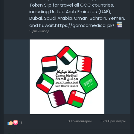
Token Slip for travel all GCC countries,
including United Arab Emirates (UAE),
Dubai, Saudi Arabia, Oman, Bahrain, Yemen,
and Kuwait.https://gamcamedical.pk/
5 дней назад
0 Комментарии
826 Просмотры
19