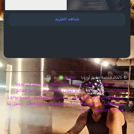
شاهد المزيد
© 2026 منصة مقيم أوروبا Ⓜ️
Arabic
من نحن
شراء خدمات ربحية
تطبيق الزواج من مقيم في أوروبا
تعارف بنات شباب شات فيديو صوتي وارقام مجاني
أخبار العالم
شروط الاستخدام
أبراج اليوم
سياسة الخصوصية
كتب و روايات
فيديو الأخبار
Child Safety and Protection Standards
اتصل بنا
Support Center
الدليل