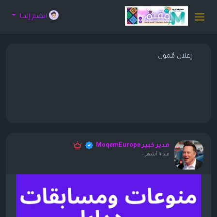
انضم إلينا
إعلان مُمول
مدير كبير MoqemEurope
منذ ٩ أشهر
-