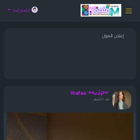
انضم إلينا
إعلان مُمول
༺وُفُاء༻ 𝕎𝕒𝕗𝕒𝕒
منذ ٢ أشهر
-