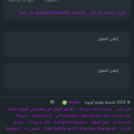
0 التعليقات
5كيلو بايت مشاهدة
الرجاء تسجيل الدخول , للأعجاب والمشاركة والتعليق على هذا!
إعلان مُمول
إعلان مُمول
© 2026 منصة مقيم أوروبا Ⓜ️
Arabic
من نحن
شراء خدمات ربحية
تطبيق الزواج من مقيم في أوروبا تعارف
بنات شباب شات فيديو صوتي وارقام مجاني
أخبار العالم
شروط
الاستخدام
أبراج اليوم
سياسة الخصوصية
كتب و روايات
فيديو
الأخبار
Child Safety and Protection Standards
اتصل بنا
Support