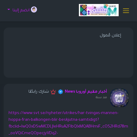
انضم إلينا
إعلان مُمول
شارك رابطًا
أخبار مقيم أوروبا News
منذ سنة
https://www.svt.se/nyheter/utrikes/har-tvingas-mannen-
hoppa-fran-balkongen-blir-beskjutna-samtidigt?
fbclid=IwQ0xDSwMCDLJleHRuA2FlbQIxMQABHmiF_cOS2HRd78m
_ooVQiCmeQOpecjyVDq2-