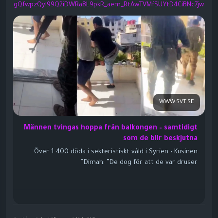
gQfwpzQyl99Q2iDWRa8L9pkR_aem_RtAwTVMfSUYtD4CiBNc7jw
WWW.SVT.SE
Männen tvingas hoppa från balkongen – samtidigt
som de blir beskjutna
Över 1 400 döda i sekteristiskt våld i Syrien • Kusinen
Dimah: ”De dog för att de var druser”