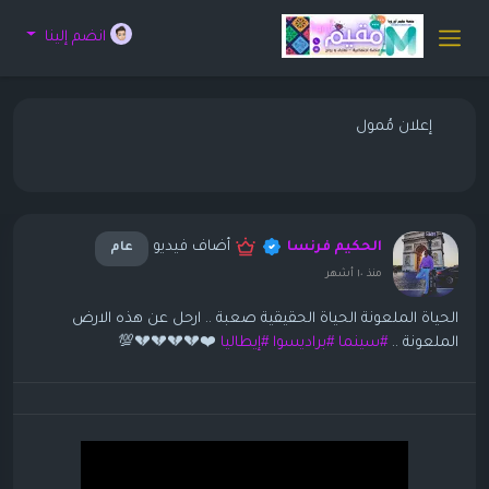
انضم إلينا
إعلان مُمول
أضاف فيديو
الحكيم فرنسا
عام
منذ ١٠ أشهر
الحياة الملعونة الحياة الحقيقية صعبة .. ارحل عن هذه الارض
الملعونة ..
#سينما
#براديسوا
#إيطاليا
❤️💔💔💔💔💯