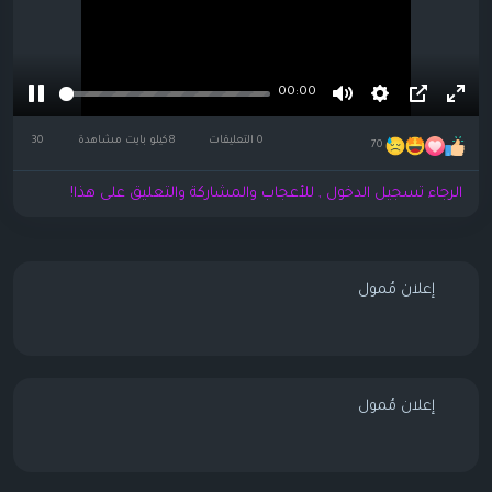
00:00
اشة
صورة
Settings
كتم
إيقاف
0 التعليقات
8كيلو بايت مشاهدة
30
كاملة
داخل
الصوت
مؤقت
70
صورة
الرجاء تسجيل الدخول , للأعجاب والمشاركة والتعليق على هذا!
إعلان مُمول
إعلان مُمول