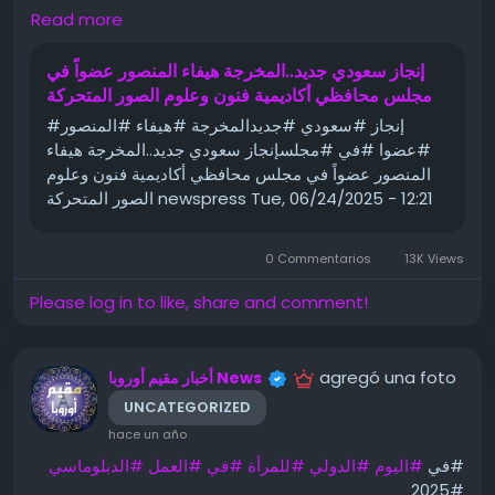
Read more
https://s.w.org/images/core/emoji/15.0.3/72x72
/23ec.png" alt="⏬" class="wp-smiley"
style="height: 1em; max-height: 1em;">
إنجاز سعودي جديد..المخرجة هيفاء المنصور عضواً في
مجلس محافظي أكاديمية فنون وعلوم الصور المتحركة
لا صراعات لها
#إنجاز #سعودي #جديدالمخرجة #هيفاء #المنصور
وأوضح والد الفتاة، في تصريحه لـ”العربية.نت”/”الحدث.نت قائلا:
#عضوا #في #مجلسإنجاز سعودي جديد..المخرجة هيفاء
“.. لا أدري إن كان الأمر يتعلق باختطاف أو اختفاء، فابنته على حد
المنصور عضواً في مجلس محافظي أكاديمية فنون وعلوم
قوله كانت تدرس بشكل عادي، ولها نتائج ممتازة في الدراسة،
الصور المتحركة newspress Tue, 06/24/2025 - 12:21
وليس لها أيّ صراعاتٍ في المنزل أو العائلة أو مع أشخاص غرباء
آخرين”، لافتاً إلى أنها تحيا بمنزلها حياة طبيعية، لا يوجد أي سبب
0 Commentarios
13K Views
يجعلها تقرر المغادرة بمحض إرادتها
”.
Please log in to like, share and comment!
التمويل والبنوك _التأمين_العقارات_الصحة (خاصة التجميل،
الأسنان، والعلاجات الخاصة)_البرمجة والتقنية_التجارة
الإلكترونية
agregó una foto
أخبار مقيم أوروبا News
وعن حملة البحث عنها، قال والد مروة متأثرا: “.. الجميع يشارك
UNCATEGORIZED
في حملة البحث، عنها، طبعا مصالح الأمن تشرف على عملية
hace un año
البحث واتخذت الإجراءات اللازمة، ولكن أفراد العائلة يبحثون عن
#في
#اليوم
#الدولي
#للمرأة
#في
#العمل
#الدبلوماسي
أي معلومات أيضا يمكن أن تفيدنا”،
#2025