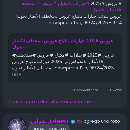
#عروس #2025
#خيارات
#مكياج
#عروس
#ستخطف
4.png" alt="⛔" class="wp-smiley" style="height: 1em;
#الأنظار
#نحوك
max-height: 1em;"> سعر الذهب عيار 21 : استمر سعر الذهب
عروس 2025: خيارات مكياج عروس ستخطف الأنظار نحوك!
عيار 21 في استقراره، اليوم الثلاثاء2024 ، بعد صعود بقيمة 24
newspress Tue, 06/24/2025 - 19:14
جنيها ، ليسجل جرام 21 الآن نحو 3309 جنيهات
لمتابعة القراءة اضغط على الرقم التالي في الصفحة التالية
عروس 2025: خيارات مكياج عروس ستخطف الأنظار
https://s.w.org/images/core/emoji/15.0.3/72x72/1f33
نحوك!
9.png" alt="🌹" class="wp-smiley" style="height:
1em; max-height: 1em;">
#عروس #2025 #خيارات #مكياج #عروس #ستخطف
#الأنظار #نحوكعروس 2025: خيارات مكياج عروس
ظهرت المقالة حسبي الله ونعم الوكيل بعد اختفائها ل أيام ظهور
ستخطف الأنظار نحوك! newspress Tue, 06/24/2025 -
أولاً على
">sos4.
https://sos4.sy-turkey.com
19:14
0 Commentarios
8K Views
Please log in to like, share and comment!
agregó una foto
أخبار مقيم أوروبا News
UNCATEGORIZED