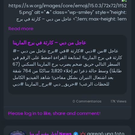
https://s.w.org/images/core/emoji/15.0.3/72x72/1f52
5.png" alt="🔥" class="wp-smiley" style="height:
1em; max-height: 1em;"> عاجل من دبي – كارثة في برج
المارينا!
Read more
لمتابعة القراءة اضغط على الرقم في السطر التالي
عاجل من دبي – كارثة في برج المارينا
حريق ضخم يضرب برج المارينا السكني (67 طابقًا) وسط حالة
#عاجل #من #دبي #كارثة #في #برج عاجل من دبي –
ذعر!
كارثة في برج المارينا! لمتابعة القراءة اضغط على الرقم في
السطر التالي حريق ضخم يضرب برج المارينا السكني (67
https://s.w.org/images/core/emoji/15.0.3/72x72/1f6a
طابقًا) وسط حالة ذعر! تم إخلاء 3,820 ساكنًا من 764 شقة
8.png" alt="🚨" class="wp-smiley" style="height:
بعد اشتعال النيران بشكل مفاجئ! شاهد الفيديو الكامل
1em; max-height: 1em;"> تم إخلاء 3,820 ساكنًا من 764
للحظات الرعب! #حريق_دبي #برج_المارينا #دبي
شقة بعد اشتعال النيران بشكل مفاجئ!
#الامارات #فيديو_مرعب #عاجل لا تفوّت المشهد.. اضغط
وشاهد ! تنويه عام سعر الذهب عيار 21 :...
https://s.w.org/images/core/emoji/15.0.3/72x72/1f4f
0 Commentarios
17K Views
9.png" alt="📹" class="wp-smiley" style="height:
Please log in to like, share and comment!
1em; max-height: 1em;"> شاهد الفيديو الكامل للحظات
الرعب!
https://s.w.org/images/core/emoji/15.0.3/72x72/1f4
agregó una foto
أخبار مقيم أوروبا News
47.png" alt="👇" class="wp-smiley" style="height: