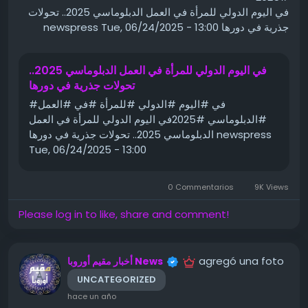
في اليوم الدولي للمرأة في العمل الدبلوماسي 2025.. تحولات
وعن المعلومات التي تم تداولها على مواقع التواصل الاجتماعي
جذرية في دورها newspress Tue, 06/24/2025 - 13:00
في الساعات الأخيرة، حول العثور عليها رد قائلا: “.. كل ما يتم
تداوله على الإنترنت حتى الآن غير صحيح، لا توجد أي معلومات
مؤكدة عن مكان تواجدها أو مرورها”.
في اليوم الدولي للمرأة في العمل الدبلوماسي 2025..
مخاوف كبيرة
تحولات جذرية في دورها
وتثير الحادثة، تخوفا كبيرا لدى الجزائريين، من أن يكون الأمر
#في #اليوم #الدولي #للمرأة #في #العمل
عبارة عن عملية اختطاف مدبرة، مثلما كان الأمر في سنوات
#الدبلوماسي #2025في اليوم الدولي للمرأة في العمل
ماضية، وعلى رأسها قضية الطفل ياسر، الذي اختفى عام 2012.
الدبلوماسي 2025.. تحولات جذرية في دورها newspress
Tue, 06/24/2025 - 13:00
التمويل والبنوك _التأمين_العقارات_الصحة (خاصة التجميل،
الأسنان، والعلاجات الخاصة)_البرمجة والتقنية_التجارة
0 Commentarios
9K Views
الإلكترونية
Please log in to like, share and comment!
لمتابعة القراءة اضغط على الرقم التالي في الصفحة التالية
https://s.w.org/images/core/emoji/15.0.3/72x72/26d
agregó una foto
أخبار مقيم أوروبا News
4.png" alt="⛔" class="wp-smiley" style="height: 1em;
UNCATEGORIZED
max-height: 1em;"> تنويه عام
hace un año
https://s.w.org/images/core/emoji/15.0.3/72x72/26d