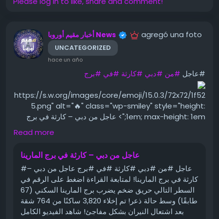
أسعار الذهب اليوم فى مصر
Please log in to like, share and comment!
تعد أسعار الذهب اليوم فى مصر معلومة اقتصادية قيِّمة، خاصة
للمقبلين على الزواج، فضلا عن المستثمرين؛ نظرا لارتباطه
agregó una foto
أخبار مقيم أوروبا News
بالاقتصاد العالمي، وذلك في الوقت الذي تدهــ,ور فيه اقتصاد
UNCATEGORIZED
الكثير من الدول، وأصبح الذهب ملاذًا آمنًا للكثيرين سواء في
hace un año
مصر أو بباقي الدول العربية.
#عاجل
#من
#دبي
#كارثة
#في
#برج
عوامل تحدّد سعر الذهب عالميًا
https://s.w.org/images/core/emoji/15.0.3/72x72/1f52
يُعد الذهب من السلع المتداولة يومياً، ولذلك فإن سعر الذهب
5.png" alt="🔥" class="wp-smiley" style="height:
عالميًا قابل للارتفاع والانخفاض بشكلٍ مستمر يومياً.
1em; max-height: 1em;"> عاجل من دبي – كارثة في برج
المارينا!
وهناك العديد من العوامل التي تؤثر بشكلٍ أو بآخر على سعر جرام
Read more
الذهب منها.
لمتابعة القراءة اضغط على الرقم في السطر التالي
عاجل من دبي – كارثة في برج المارينا
معدل سعر الفائدة عالميًا: يتم تحديد معدل الفائدة من قبل
حريق ضخم يضرب برج المارينا السكني (67 طابقًا) وسط حالة
#عاجل #من #دبي #كارثة #في #برج عاجل من دبي –
البنوك المركزية فى بلدان العالم إما برفع قيمتها أو خفضها، وذلك
ذعر!
كارثة في برج المارينا! لمتابعة القراءة اضغط على الرقم في
وفقاً لحالة البلد الاقتصادية.
السطر التالي حريق ضخم يضرب برج المارينا السكني (67
https://s.w.org/images/core/emoji/15.0.3/72x72/1f6a
أسعار النفط عالمياً: عادةً ما يشهد سوق النفط ارتفاعاً وانخفاضاً
طابقًا) وسط حالة ذعر! تم إخلاء 3,820 ساكنًا من 764 شقة
8.png" alt="🚨" class="wp-smiley" style="height:
في معدل الأسعار، ولذلك يلجأ البعض إلى شراء الذهب باعتباره
بعد اشتعال النيران بشكل مفاجئ! شاهد الفيديو الكامل
1em; max-height: 1em;"> تم إخلاء 3,820 ساكنًا من 764