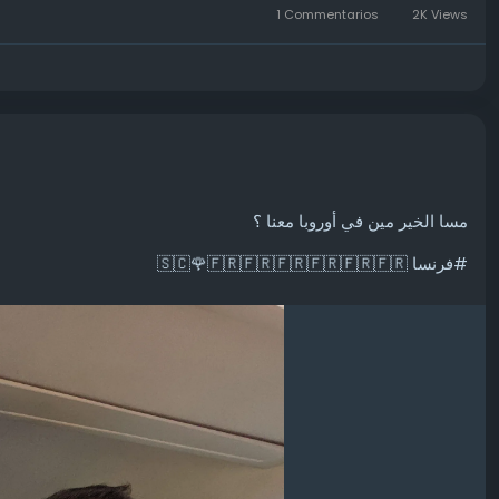
1 Commentarios
2K Views
مسا الخير مين في أوروبا معنا ؟
#فرنسا 🇸🇨🌹🇫🇷🇫🇷🇫🇷🇫🇷🇫🇷🇫🇷