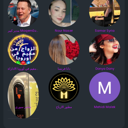
مدير كبير MoqemEurope
Nour Naser
Samar Syria
الزواج من مقيم في أوروبا الاداراة
دانا فرنسا
Donya Dany
سامر سوري
مطور الارباح
Mehidi Malek