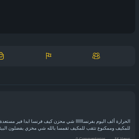
الحرارة ألف اليوم بفرنساااااا شي محزن كيف فرنسا ابدا فير مستعدة 
للمكيف وممكنوع تثقب للمكيف ثقمسا بالله شي مخزي بفضلون  🥵🥵🥵
0 Commentarios
5K Views