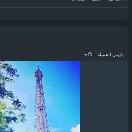
باريس الجميلة ... 😘☀️