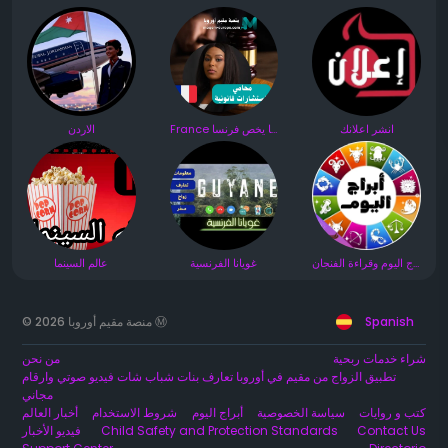
انشر اعلانك
France كل ما يخص فرنسا 🇫🇷 مجموعة
الاردن
أبراج اليوم وقراءة الفنجان
غويانا الفرنسية
عالم السينما
© 2026 منصة مقيم أوروبا Ⓜ️
Spanish
شراء خدمات ربحية
من نحن
تطبيق الزواج من مقيم في أوروبا تعارف بنات شباب شات فيديو صوتي وارقام
مجاني
كتب و روايات
سياسة الخصوصية
أبراج اليوم
شروط الاستخدام
أخبار العالم
فيديو الأخبار
Child Safety and Protection Standards
Contact Us