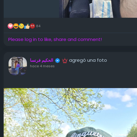
84
Please log in to like, share and comment!
agregó una foto
الحكيم فرنسا
hace 4 meses