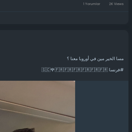
1 Yorumlar
2K Views
مسا الخير مين في أوروبا معنا ؟
#فرنسا 🇸🇨🌹🇫🇷🇫🇷🇫🇷🇫🇷🇫🇷🇫🇷