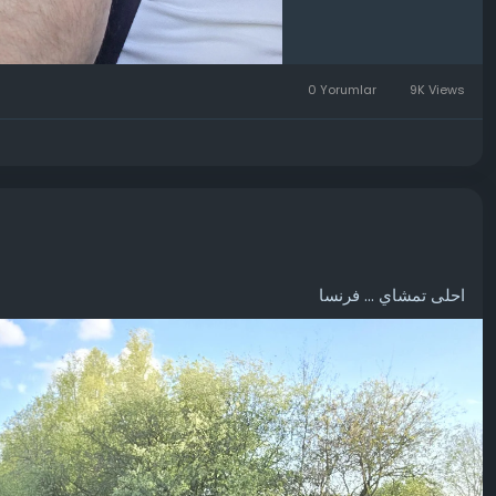
0 Yorumlar
9K Views
احلى تمشاي ... فرنسا