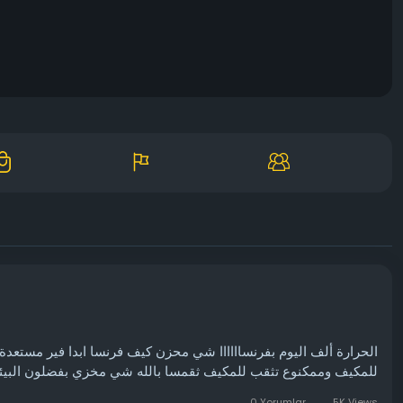
الحرارة ألف اليوم بفرنساااااا شي محزن كيف فرنسا ابدا فير مستعدة 
للمكيف وممكنوع تثقب للمكيف ثقمسا بالله شي مخزي بفضلون  🥵🥵🥵
0 Yorumlar
5K Views