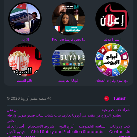
انشر اعلانك
France كل ما يخص فرنسا 🇫🇷 مجموعة
الاردن
أبراج اليوم وقراءة الفنجان
غويانا الفرنسية
عالم السينما
© 2026 منصة مقيم أوروبا Ⓜ️
Turkish
شراء خدمات ربحية
من نحن
تطبيق الزواج من مقيم في أوروبا تعارف بنات شباب شات فيديو صوتي وارقام
مجاني
كتب و روايات
سياسة الخصوصية
أبراج اليوم
شروط الاستخدام
أخبار العالم
فيديو الأخبار
Child Safety and Protection Standards
Contact Us