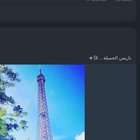
باريس الجميلة ... 😘☀️