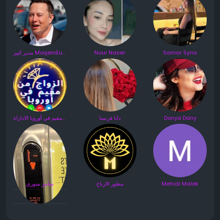
مدير كبير MoqemEurope
Nour Naser
Samar Syria
الزواج من مقيم في أوروبا الاداراة
دانا فرنسا
Donya Dany
سامر سوري
مطور الارباح
Mehidi Malek