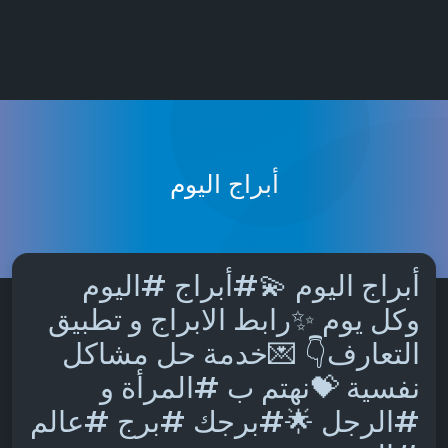
أبراج اليوم
أبراج اليوم 💫#أبراج #اليوم
وكل يوم ✨رابط الابراج و تطبيق
التعارف👇 💌خدمة حل مشاكل
نفسية 💝نهتم ب #المرأة و
#الرجل 🌟#برجك #برج #عالم