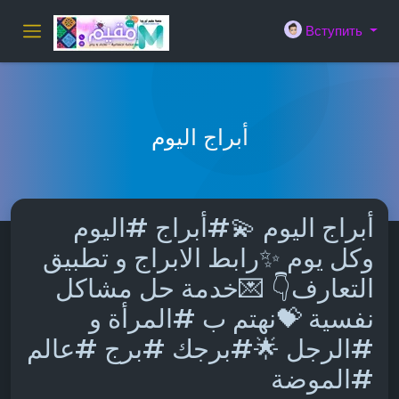
Вступить
أبراج اليوم
أبراج اليوم 💫#أبراج #اليوم
وكل يوم ✨رابط الابراج و تطبيق
التعارف👇 💌خدمة حل مشاكل
نفسية 💝نهتم ب #المرأة و
#الرجل 🌟#برجك #برج #عالم
#الموضة