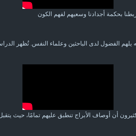
 أنه يلهم الفضول لدى الباحثين وعلماء النفس. تُظهر ال