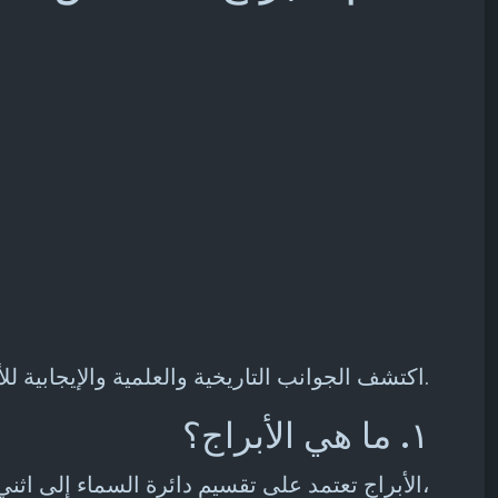
اكتشف الجوانب التاريخية والعلمية والإيجابية للأبراج في مقال مليء بالإلهام والسعادة.
١. ما هي الأبراج؟
الأبراج تعتمد على تقسيم دائرة السماء إلى اثني عشر قسمًا، كل قسم يرتبط بكوكبة معينة. تشمل الأبراج الحمل، الثور، الجوزاء، السرطان، الأسد،