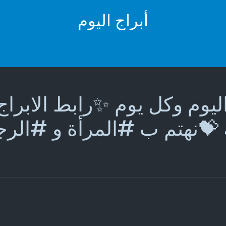
أبراج اليوم
ليوم وكل يوم ✨رابط الابراج
💝نهتم ب #المرأة و #ال