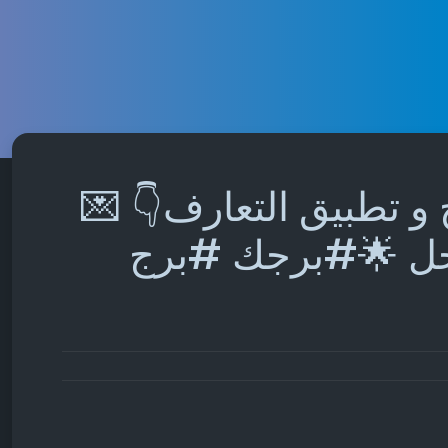
 و تطبيق التعارف👇 💌
رجل 🌟#برجك #برج