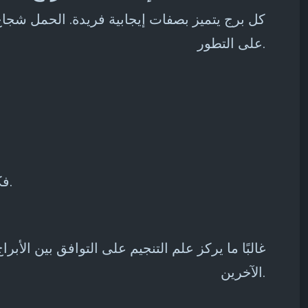
كل برج يتميز بصفات إيجابية فريدة. الحمل شجاع
على التطور.
فكرة ملهمة: التفكير في نقاط القوة الخاصة ببرجك طريقة رائعة لتعزيز ثقتك بنفسك ووضع أهداف إيجابية.
غالبًا ما يركز علم التنجيم على التوافق بين الأب
الآخرين.