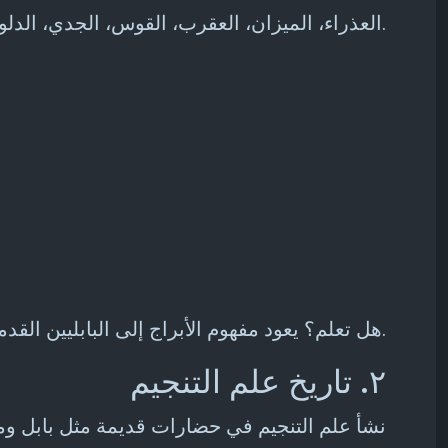
العذراء، الميزان، العقرب، القوس، الجدي، الدلو، والحوت.
هل تعلم؟ يعود مفهوم الأبراج إلى البابليين القدماء الذين استخدموا النجوم لتقسيم السماء وتحديد الفصول.
٢. تاريخ علم التنجيم
نشأ علم التنجيم في حضارات قديمة مثل بابل ومص