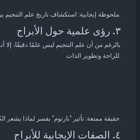
ملحوظة إيجابية: استكشاف تاريخ علم التنجيم يربطنا بحكمة أجدادنا وسعيهم لفهم الكون.
٣. رؤى علمية حول الأبراج
بالرغم من أن علم التنجيم ليس علمًا دقيقًا، إلا
للراحة وتطوير الذات.
حقيقة ممتعة: تأثير "بارنوم" يفسر لماذا يشعر الكثيرون أن أوصاف الأبراج تنطبق عليهم تمامًا، حيث يتقبل البشر العبارات العامة كأنها موجهة لهم خصيصًا.
٤. الصفات الإيجابية للأبراج