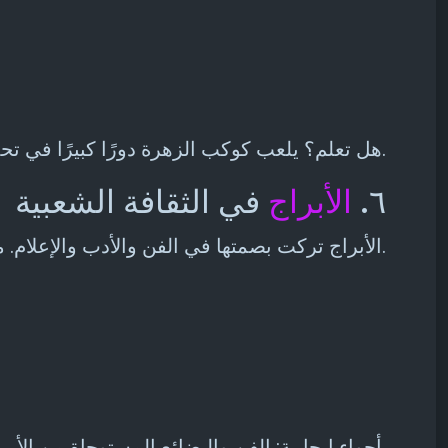
هل تعلم؟ يلعب كوكب الزهرة دورًا كبيرًا في تحديد التوافق العاطفي. برج الزهرة الخاص بك يمكن أن يكشف نهجك في الحب والعلاقات.
٦.
الأبراج
في الثقافة الشعبية
الأبراج تركت بصمتها في الفن والأدب والإعلام. من الكتب والأفلام إلى الموضة والميمز، تستمر الأبراج في إلهام الإبداع وربط الناس حول العالم.
أجواء إيجابية: الفن والبضائع المستوحاة من الأبراج تجلب السعادة للمعجبين وتساعدهم على التعبير عن أنفسهم. إنه احتفال جميل بجاذبية الكون.