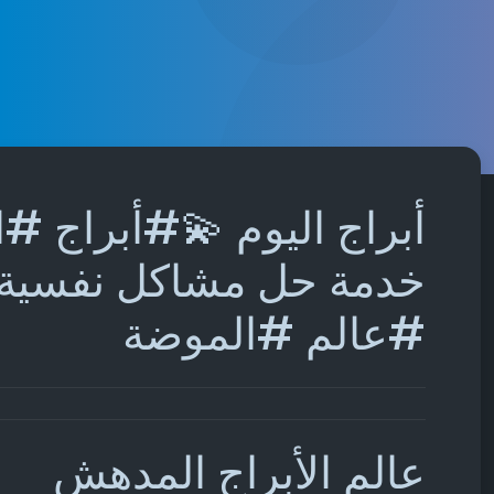
أبراج اليوم 💫#أبراج #ا
خدمة حل مشاكل نفسية 
#عالم #الموضة
عالم الأبراج المدهش