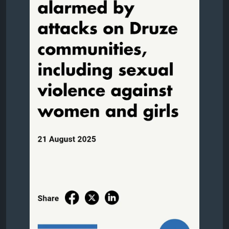
Faites-le cuire dans le bouillon de viande (comptez
environ 3 verres de bouillon pour 1 verre de
boulgour). Laissez mijoter doucement jusqu’à ce
qu’il soit complètement tendre et légèrement
fondant.
3. Préparation du yaourt
Mélangez le yaourt avec une cuillère de fécule de
maïs (ou farine) pour éviter qu’il ne caille. Faites
chauffer à feu moyen en remuant constamment
jusqu’à ébullition. Ajoutez la viande cuite et laissez
bouillir avec le yaourt environ 10 minutes.
4. Assemblage
Une fois le boulgour cuit, écrasez-le légèrement à la
cuillère pour obtenir une texture homogène.
Incorporez une cuillère de samneh pour la saveur.
Disposez le boulgour dans un grand plat, puis versez
par-dessus le yaourt et la viande.