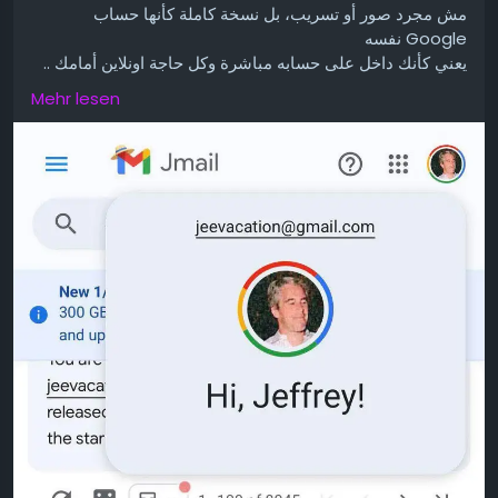
‏مش مجرد صور أو تسريب، بل نسخة كاملة كأنها حساب
Google نفسه
‏يعني كأنك داخل على حسابه مباشرة وكل حاجة اونلاين أمامك ..
👇الرابط :
https://www.jmail.world/
Mehr lesen