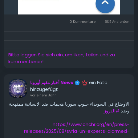
---
0 Kommentare
6KB Ansichten
Ingrédients pour 2 personnes (version réduite)
1 verre de boulgour gros
Bitte loggen Sie sich ein, um liken, teilen und zu
500 g de viande
kommentieren!
500 g de yaourt nature
ein Foto
أخبار مقيم أوروبا News
1 cuillère à café de beurre clarifié oriental
hinzugefügt
vor einem Jahr
½ cuillère à café de sel
الاوضاع في السويداء جنوب سوريا هجمات ضد الانسانية ممنهجة
وضد
#الدروز
½ cuillère à café de mélange d’épices
https://www.ohchr.org/en/press-
2 gousses de cardamome
releases/2025/08/syria-un-experts-alarmed-
attacks-druze-communities-including-sexual-