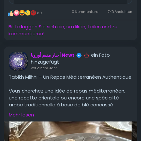
الطريق الواقعي خطوة بخطوة، مع شرح كيف يمكن
0 Kommentare
7KB Ansichten
80
أن...
Bitte loggen Sie sich ein, um liken, teilen und zu
kommentieren!
ein Foto
أخبار مقيم أوروبا News
hinzugefügt
vor einem Jahr
Tabikh Mlihhi – Un Repas Méditerranéen Authentique
Vous cherchez une idée de repas méditerranéen,
une recette orientale ou encore une spécialité
arabe traditionnelle à base de blé concassé
(bourghoul/berghol) ? Voici la recette du Tabikh
Mehr lesen
Mlihhi, un plat généreux et chaleureux préparé
depuis des générations dans les foyers du Levant.
C’est une recette avec du boulgour parfaite pour
répondre à la fameuse question : « Que cuisiner