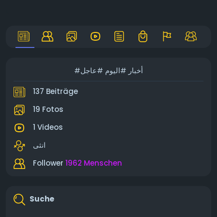
#أخبار #اليوم #عاجل
137 Beiträge
19 Fotos
1 Videos
انثى
Follower
1962 Menschen
Suche