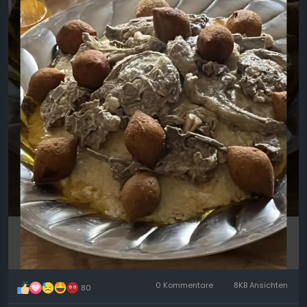
aujourd’hui ? »
---
Ingrédients (10 personnes)
5 verres de boulgour gros
5 kg de viande d’agneau (ou bœuf, morceaux à
bouillir)
2 kg de yaourt nature (lben/labné liquide)
3 cuillères à soupe de samneh (beurre clarifié
oriental)
1 cuillère à soupe de sel
0 Kommentare
8KB Ansichten
80
1 cuillère à soupe de mélange d’épices orientales