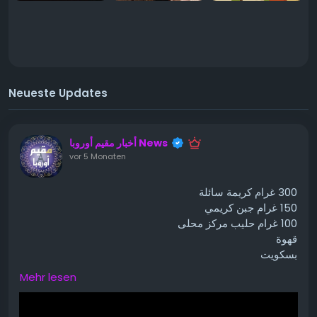
Neueste Updates
أخبار مقيم أوروبا News
vor 5 Monaten
300 غرام كريمة سائلة
150 غرام جبن كريمي
100 غرام حليب مركز محلى
قهوة
بسكويت
الكاكاو
Mehr lesen
تابعي الطريقة بتفاصيل ومقادير بفيديو