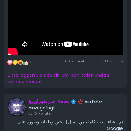
https://youtu.be/WZ5pkVzvJxI?
si=1_kmpq2rFpUycpZa
0 Kommentare
13KB Ansichten
81
Bitte loggen Sie sich ein, um liken, teilen und zu
kommentieren!
ein Foto
أخبار مقيم أوروبا News
hinzugefügt
vor 6 Monaten
تم إنشاء نسخة كاملة من إيميل إبستين وملفاته وصوره على
Google