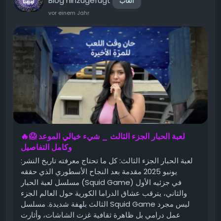
Blog hinzugefügt
ألعاب
vor einem Jahr
🔥😱 لعبة الحبار الجزء الثالث _ شيء خيالي الموعد
وكامل التفاصيل
لعبة الحبار الجزء الثالث: كل ما تحتاج معرفته تاريخ النشر:
يونيو 2025 مقدمة بعد النجاح الأسطوري الذي حققه
مسلسل لعبة الحبار (Squid Game) في جزئيه الأول
والثاني، يترقب عشاق الدراما الكورية حول العالم الجزء
الثالث بلهفة شديدة. مسلسل Squid Game ليس مجرد
عمل درامي بل ظاهرة ثقافية غزت الشاشات، وأثارت