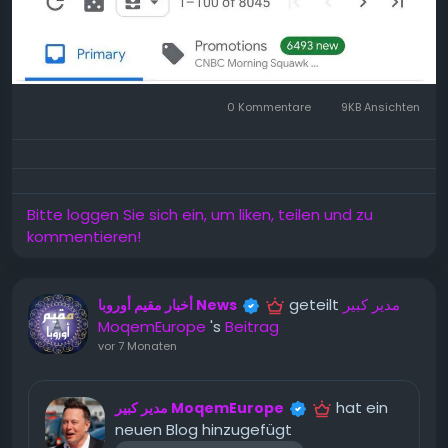
0 Kommentare
9KB Ansichten
Bitte loggen Sie sich ein, um liken, teilen und zu
kommentieren!
مدير كبير
geteilt
أخبار مقيم أوروبا News
MoqemEurope
's
Beitrag
vor 7 Monaten
hat ein
مدير كبير MoqemEurope
neuen Blog hinzugefügt