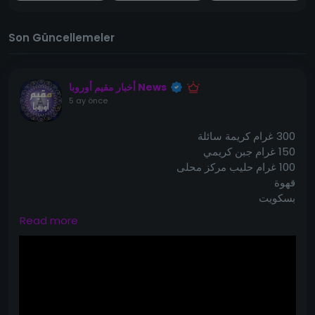
Son Güncellemeler
أخبار مقيم أوروبا News
5 ay önce
300 غرام كريمة سائلة
150 غرام جبن كريمي
100 غرام حليب مركز محلى
قهوة
بسكويت
الكاكاو
Read more
تابعي الطريقة بتفاصيل ومقادير بفيديو
https://youtu.be/WZ5pkVzvJxI?
si=1_kmpq2rFpUycpZa