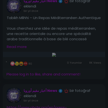
bir fotoğraf
أخبار مقيم أوروبا News
eklendi
bir yıl önce
Tabikh Mlihhi – Un Repas Méditerranéen Authentique
Vous cherchez une idée de repas méditerranéen,
une recette orientale ou encore une spécialité
arabe traditionnelle à base de blé concassé
(bourghoul/berghol) ? Voici la recette du Tabikh
Read more
Mlihhi, un plat généreux et chaleureux préparé
depuis des générations dans les foyers du Levant.
C’est une recette avec du boulgour parfaite pour
0 Yorumlar
8K Views
80
répondre à la fameuse question : « Que cuisiner
aujourd’hui ? »
Please log in to like, share and comment!
---
bir fotoğraf
أخبار مقيم أوروبا News
eklendi
Ingrédients (10 personnes)
bir yıl önce
https://www.ohchr.org/en/press-
5 verres de boulgour gros