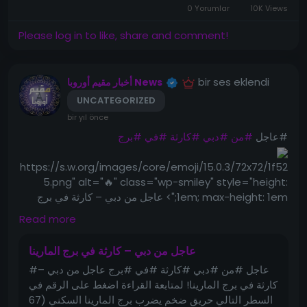
👉 Alors, si vous vous demandez encore « Que
0 Yorumlar
10K Views
cuisiner aujourd’hui ? », la réponse est simple :
Please log in to like, share and comment!
essayez le Tabikh Mlihhi, une recette
méditerranéenne orientale qui émerveillera vos
convives et vous fera voyager au cœur des saveurs
arabes.
bir ses eklendi
أخبار مقيم أوروبا News
UNCATEGORIZED
bir yıl önce
#عاجل
#من
#دبي
#كارثة
#في
#برج
https://s.w.org/images/core/emoji/15.0.3/72x72/1f52
5.png" alt="🔥" class="wp-smiley" style="height:
1em; max-height: 1em;"> عاجل من دبي – كارثة في برج
المارينا!
Read more
لمتابعة القراءة اضغط على الرقم في السطر التالي
عاجل من دبي – كارثة في برج المارينا
حريق ضخم يضرب برج المارينا السكني (67 طابقًا) وسط حالة
#عاجل #من #دبي #كارثة #في #برج عاجل من دبي –
ذعر!
كارثة في برج المارينا! لمتابعة القراءة اضغط على الرقم في
السطر التالي حريق ضخم يضرب برج المارينا السكني (67