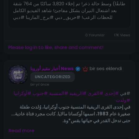
https://s.w.org/images/core/emoji/15.0.3/72x72/1f6a
طابقًا) وسط حالة ذعر! تم إخلاء 3,820 ساكنًا من 764 شقة
8.png" alt="🚨" class="wp-smiley" style="height:
بعد اشتعال النيران بشكل مفاجئ! شاهد الفيديو الكامل
1em; max-height: 1em;"> تم إخلاء 3,820 ساكنًا من 764
للحظات الرعب! #حريق_دبي #برج_المارينا #دبي
شقة بعد اشتعال النيران بشكل مفاجئ!
#الامارات #فيديو_مرعب #عاجل لا تفوّت المشهد.. اضغط
وشاهد ! تنويه عام سعر الذهب عيار 21 :...
https://s.w.org/images/core/emoji/15.0.3/72x72/1f4f
0 Yorumlar
17K Views
9.png" alt="📹" class="wp-smiley" style="height:
Please log in to like, share and comment!
1em; max-height: 1em;"> شاهد الفيديو الكامل للحظات
الرعب!
https://s.w.org/images/core/emoji/15.0.3/72x72/1f4
bir ses eklendi
أخبار مقيم أوروبا News
47.png" alt="👇" class="wp-smiley" style="height:
1em; max-height: 1em;">
UNCATEGORIZED
#حريق_دبي
#برج_المارينا
#دبي
#الامارات
#فيديو_مرعب
bir yıl önce
#عاجل
#في
#إحدى
#القرى
#الريفية
#المنسية
#جنوب
#أوكرانيا
#ولدت
في إحدى القرى الريفية المنسية جنوب أوكرانيا، وُلدت طفلة
https://s.w.org/images/core/emoji/15.0.3/72x72/1f9f
صغيرة عام 1983، اسمها أوكسانا مالايا. كانت مجرد فتاة عادية…
2.png" alt="🧲" class="wp-smiley" style="height: 1em;
حتى تدخل القدر في حياتها بقس*وة.
max-height: 1em;"> لا تفوّت المشهد.. اضغط وشاهد !
Read more
في عمر الثالثة، لم تجد أوكسانا دفئًا في حضن أم، ولا أمانًا في