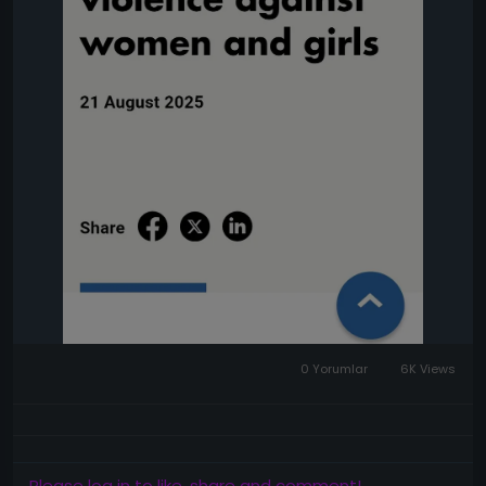
Préparation
1. Cuisson de la viande
Faites bouillir la viande avec du sel, des épices, de la
cardamome et du laurier jusqu’à ce qu’elle devienne
tendre. Filtrez le bouillon et réservez.
2. Préparation du boulgour
Lavez soigneusement le boulgour et égouttez-le.
Faites-le cuire dans le bouillon de viande (comptez
environ 3 verres de bouillon pour 1 verre de
boulgour). Laissez mijoter doucement jusqu’à ce
0 Yorumlar
6K Views
qu’il soit complètement tendre et légèrement
fondant.
3. Préparation du yaourt
Please log in to like, share and comment!