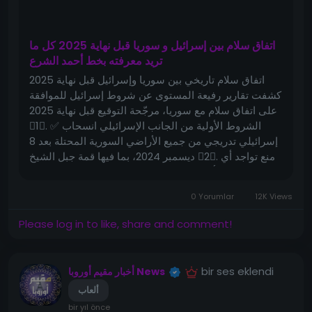
La viande (agneau ou bœuf) fournit du fer, des
protéines complètes et des vitamines du groupe B,
nécessaires pour l’énergie et la force musculaire.
اتفاق سلام بين إسرائيل و سوريا قبل نهاية 2025 كل ما
تريد معرفته بخط أحمد الشرع
Le samneh (beurre clarifié oriental), utilisé avec
modération, donne un goût authentique et apporte
اتفاق سلام تاريخي بين سوريا وإسرائيل قبل نهاية 2025
des acides gras bénéfiques.
كشفت تقارير رفيعة المستوى عن شروط إسرائيل للموافقة
على اتفاق سلام مع سوريا، مرجّحة التوقيع قبل نهاية 2025
1. ✅ الشروط الأولية من الجانب الإسرائيلي انسحاب
En combinant ces ingrédients, ce plat devient une
إسرائيلي تدريجي من جميع الأراضي السورية المحتلة بعد 8
véritable star des repas méditerranéens : équilibré,
ديسمبر 2024، بما فيها قمة جبل الشيخ 2. منع تواجد أي
complet et savoureux. Il répond parfaitement à la
قوات سورية أو تابعة لإيران في محافظات القنيطرة، درعا
question que beaucoup se posent chaque jour : «
والسويداء 3....
0 Yorumlar
12K Views
Que cuisiner aujourd’hui ? »
Please log in to like, share and comment!
---
bir ses eklendi
أخبار مقيم أوروبا News
Pourquoi choisir ce plat ?
ألعاب
Si vous cherchez une recette méditerranéenne
bir yıl önce