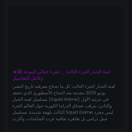
facile, une spécialité orientale authentique ou
encore une recette arabe traditionnelle à base de
boulgour, le Tabikh Mlihhi est idéal :
Il réunit convivialité et authenticité.
Il est riche en goût et en bienfaits.
Il met en avant des ingrédients simples mais
puissants comme le boulgour, le yaourt et la viande
mijotée.
🔥😱 لعبة الحبار الجزء الثالث _ شيء خيالي الموعد
وكامل التفاصيل
لعبة الحبار الجزء الثالث: كل ما تحتاج معرفته تاريخ النشر:
C’est bien plus qu’un repas : c’est une expérience
يونيو 2025 مقدمة بعد النجاح الأسطوري الذي حققه
culinaire qui évoque la chaleur des repas arabes et
مسلسل لعبة الحبار (Squid Game) في جزئيه الأول
l’équilibre sain des recettes méditerranéennes.
والثاني، يترقب عشاق الدراما الكورية حول العالم الجزء
الثالث بلهفة شديدة. مسلسل Squid Game ليس مجرد
عمل درامي بل ظاهرة ثقافية غزت الشاشات، وأثارت
---
تساؤلات فلسفية حول مفاهيم البقاء، المال، والطبيعة
البشرية. ما الجديد في لعبة الحبار...