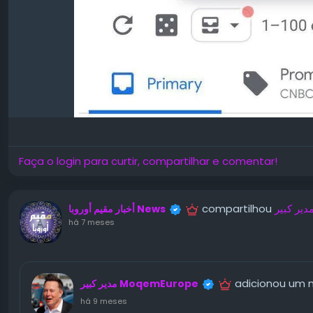
Faça o login para curtir, compartilhar e comentar!
compartilhou
أخبار مقيم أوروبا News
há 7 meses
adicionou um 
مدير كبير MoqemEurope
há 9 meses