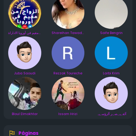
الزواج من مقيم في أوروبا الاداراة
Shareihan Tawadros
Saife Bengrin
Juba Saoudi
Rezzak Toureche
Larbi Krim
Bloul Elmokhtar
Issam Hrizi
آلقہيہصہر آلرؤسہيہ
Páginas