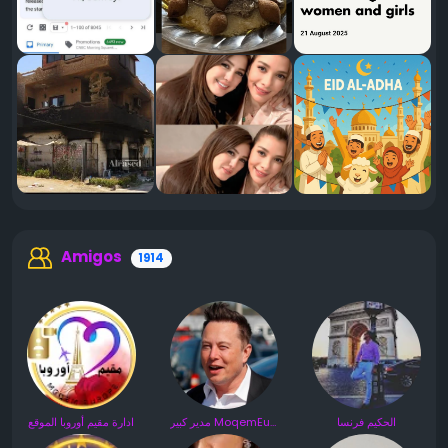
Amigos
1914
الحكيم فرنسا
مدير كبير MoqemEurope
ادارة مقيم أوروبا الموقع