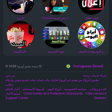
انشر اعلانك
France كل ما يخص فرنسا 🇫🇷 مجموعة
الاردن
أبراج اليوم وقراءة الفنجان
غويانا الفرنسية
عالم السينما
© 2026 منصة مقيم أوروبا Ⓜ️
Portuguese (Brazil)
شراء خدمات ربحية
من نحن
تطبيق الزواج من مقيم في أوروبا تعارف بنات شباب شات فيديو صوتي وارقام
مجاني
كتب و روايات
سياسة الخصوصية
أبراج اليوم
شروط الاستخدام
أخبار العالم
فيديو الأخبار
Child Safety and Protection Standards
Fale conosco
Support Center
Diretório