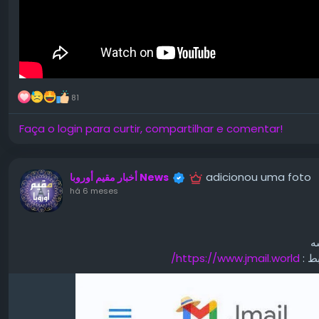
81
Faça o login para curtir, compartilhar e comentar!
adicionou uma foto
أخبار مقيم أوروبا News
há 6 meses
https://www.jmail.world/
رابط