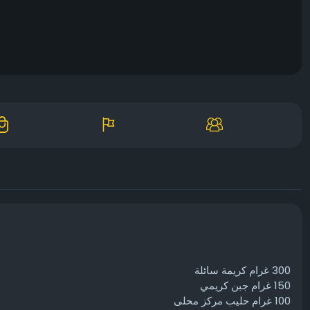
300 غرام كريمة سائلة
150 غرام جبن كريمي
100 غرام حليب مركز محلى