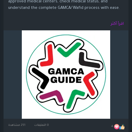
approved medical centers, check medical status, and
understand the complete GAMCA/Wafid process with ease.
https://gamcaguide.com/
اقرأ أكثر
0 التعليقات
251 مشاهدة
4