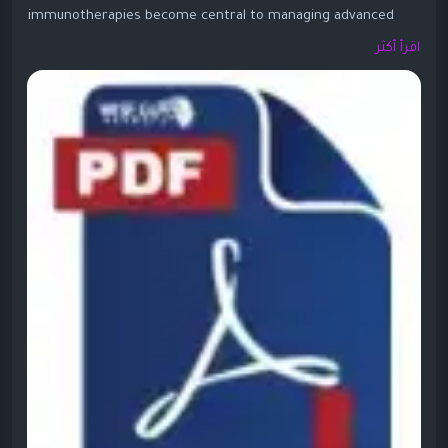
immunotherapies become central to managing advanced
cancers. One widely cited analysis values the global
اقرأ أكثر
metastatic cancer drugs market at about USD 78.75–80.13
billion in 2024–2025, with forecasts reaching USD 120.8–123.5
billion by 2030–2031, at CAGRs around 7.3–7.5%. Some longer-
term forecasts point to even higher numbers (USD 187.6
billion in 2026 to USD 421.1 billion by 2035 at ~9.4% CAGR)
when broader drug classes and regions are included.
https://www.wiseguyreports.com/ko/reports/metastatic-
cancer-drug-market<
/p>