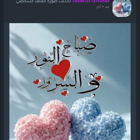
تحديث صورة الملف الشخصي
Sanae123 123Sanae
منذ ٣ أيام