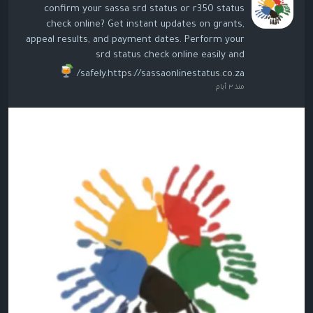
confirm your sassa srd status or r350 status
check online? Get instant updates on grants,
appeal results, and payment dates. Perform your
srd status check online easily and
safely.https://sassaonlinestatus.co.za/
منذ ٣ أيام