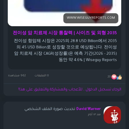
WWW.WISEGUYREPORTS.COM
전이성 암 치료제 시장 통찰력 | 사이즈 및 외형 2035
전이성 항암제 시장은 2025의 28.8 USD Billion에서 2035
의 45 USD Billion로 성장할 것으로 예상됩니다. 전이성
암 치료제 시장 CAGR(성장률)은 예측 기간(2026 - 2035)
동안 약 4.6% | Wiseguy Reports
0 التعليقات
962 مشاهدة
20
الرجاء تسجيل الدخول , للأعجاب والمشاركة والتعليق على هذا!
تحديث صورة الملف الشخصي
David Warner
منذ ١٣ أيام