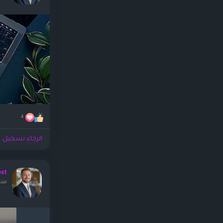
4
الرجاء تسجيل ا
est
منذ ١٩ ساع