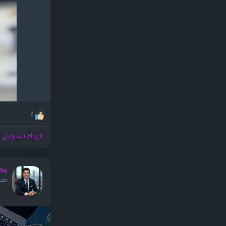
2
الرجاء تسجيل ا
llo
منذ ١٩ ساع