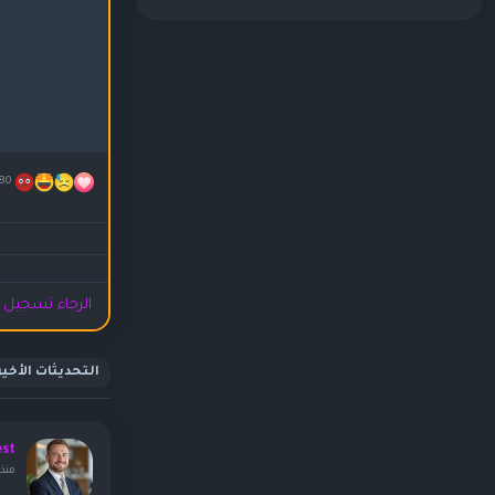
80
الرجاء تسجيل ا
التحديثات الأخير
est
منذ ١٨ ساع