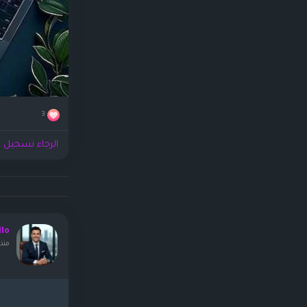
3
الرجاء تسجيل ا
llo
منذ ١٩ ساع