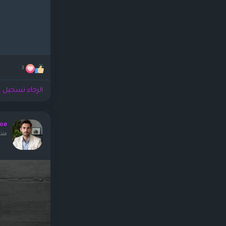
3
الرجاء تسجيل ا
oe
منذ ١٩ ساع