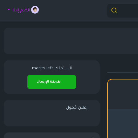
انضم إلينا
أنت تملك
merits left
طريقة الإرسال
إعلان مُمول