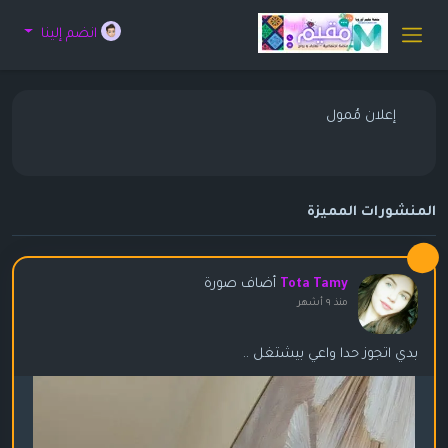
انضم إلينا
إعلان مُمول
المنشورات المميزة
أضاف صورة
Tota Tamy
منذ ٩ أشهر
بدي اتجوز حدا واعي بيشتغل ..