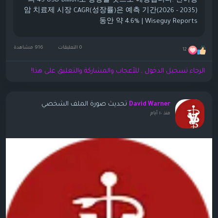
의 45 USD Billion로 성장할 것으로 예상됩니다. 전이성
암 치료제 시장 CAGR(성장률)은 예측 기간(2026 - 2035)
동안 약 4.6% | Wiseguy Reports
0 التعليقات
916 مشاهدة
12
الرجاء تسجيل الدخول , للأعجاب والمشاركة والتعليق على هذا!
تحديث صورة الملف الشخصي
David Warner
منذ ١٠ أيام