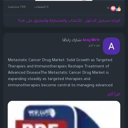
0 التعليقات
788 مشاهدة
16
الرجاء تسجيل الدخول , للأعجاب والمشاركة والتعليق على هذا!
شارك رابطًا
Anuj Mrfr
منذ ٥ أيام
Metastatic Cancer Drug Market: Solid Growth as Targeted
Therapies and Immunotherapies Reshape Treatment of
Advanced DiseaseThe Metastatic Cancer Drug Market is
expanding steadily as targeted therapies and
immunotherapies become central to managing advanced
cancers. One widely cited analysis values the global
اقرأ أكثر
metastatic cancer drugs market at about USD 78.75–80.13
billion in 2024–2025, with forecasts reaching USD 120.8–123.5
billion by 2030–2031, at CAGRs around 7.3–7.5%. Some longer-
term forecasts point to even higher numbers (USD 187.6
billion in 2026 to USD 421.1 billion by 2035 at ~9.4% CAGR)