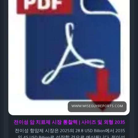
when broader drug classes and regions are included.
https://www.wiseguyreports.com/ko/reports/metastatic-
cancer-drug-market<
/p>
WWW.WISEGUYREPORTS.COM
전이성 암 치료제 시장 통찰력 | 사이즈 및 외형 2035
전이성 항암제 시장은 2025의 28.8 USD Billion에서 2035