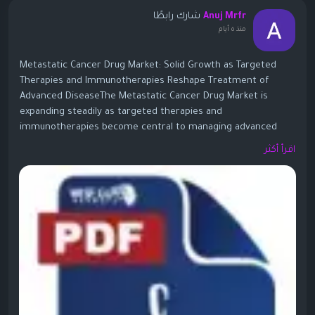
شارك رابطًا
Anuj Mrfr
منذ ٥ أيام
Metastatic Cancer Drug Market: Solid Growth as Targeted
Therapies and Immunotherapies Reshape Treatment of
Advanced DiseaseThe Metastatic Cancer Drug Market is
expanding steadily as targeted therapies and
immunotherapies become central to managing advanced
cancers. One widely cited analysis values the global
اقرأ أكثر
metastatic cancer drugs market at about USD 78.75–80.13
billion in 2024–2025, with forecasts reaching USD 120.8–123.5
billion by 2030–2031, at CAGRs around 7.3–7.5%. Some longer-
term forecasts point to even higher numbers (USD 187.6
billion in 2026 to USD 421.1 billion by 2035 at ~9.4% CAGR)
when broader drug classes and regions are included.
https://www.wiseguyreports.com/ko/reports/metastatic-
cancer-drug-market<
/p>