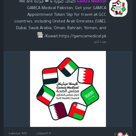
أضاف صورة
& ⬅ قراءة We are
Gamca Medical
GAMCA Medical Pakistan, Get your GAMCA
Appointment Token Slip for travel all GCC
countries, including United Arab Emirates (UAE),
Dubai, Saudi Arabia, Oman, Bahrain, Yemen, and
Kuwait.https://gamcamedical.pk/
منذ ٥ أيام
0 التعليقات
820 مشاهدة
17