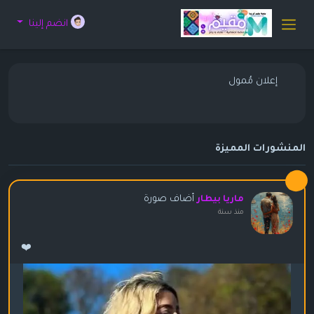
انضم إلينا
إعلان مُمول
المنشورات المميزة
أضاف صورة
ماريا بيطار
منذ سنة
❤️