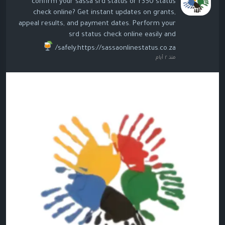
confirm your sassa srd status or r350 status
check online? Get instant updates on grants,
appeal results, and payment dates. Perform your
srd status check online easily and
safely.https://sassaonlinestatus.co.za/
منذ ٢ أيام