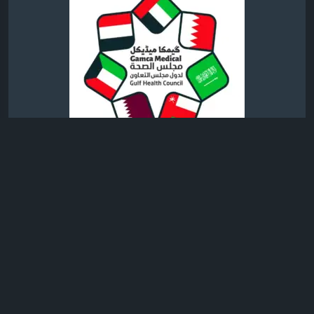
0 التعليقات
734 مشاهدة
17
الرجاء تسجيل الدخول , للأعجاب والمشاركة والتعليق على هذا!
تحديث صورة الملف الشخصي
Pranay Rangire
منذ ٦ أيام