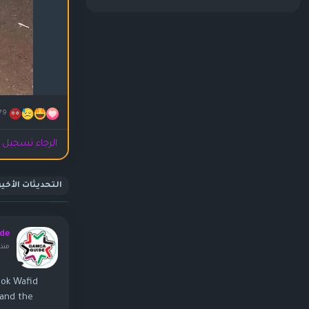
79
الرجاء تسجيل ا
التحديثات الأخير
de
منذ ٨ ساعا
ook Wafid
tand the