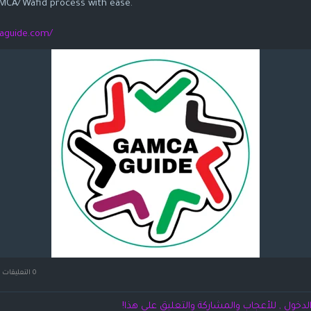
MCA/Wafid process with ease.
aguide.com/
0 التعليقات
لدخول , للأعجاب والمشاركة والتعليق على هذا!