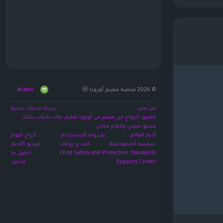
© 2026 منصة مقيم أوروبا Ⓜ️
Arabic
من نحن
شراء خدمات ربحية
تطبيق الزواج من مقيم في أوروبا تعارف بنات شباب شات
فيديو صوتي وارقام مجاني
أخبار العالم
شروط الاستخدام
أبراج اليوم
سياسة الخصوصية
كتب و روايات
فيديو الأخبار
Child Safety and Protection Standards
اتصل بنا
Support Center
الدليل