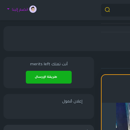
انضم إلينا
أنت تملك
merits left
طريقة الإرسال
إعلان مُمول