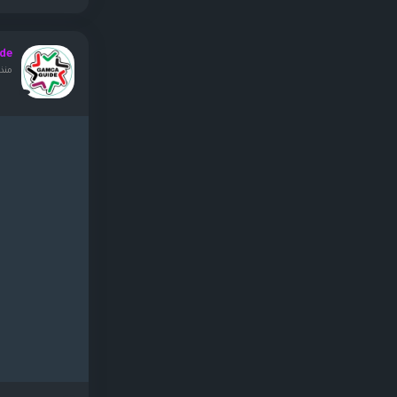
de
منذ ٨ ساعا