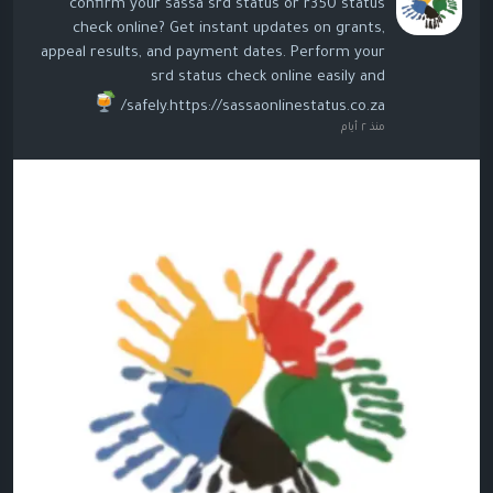
confirm your sassa srd status or r350 status
check online? Get instant updates on grants,
appeal results, and payment dates. Perform your
srd status check online easily and
safely.https://sassaonlinestatus.co.za/
منذ ٢ أيام