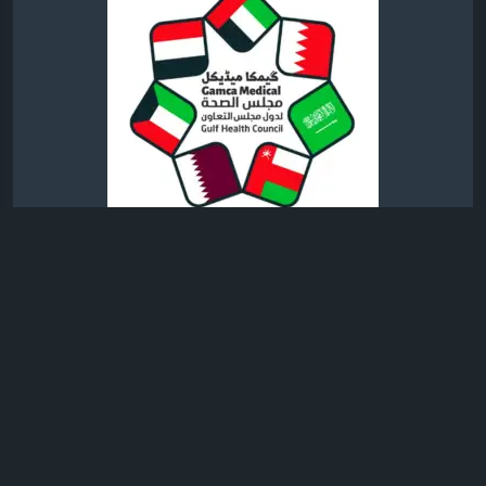
0 التعليقات
722 مشاهدة
15
الرجاء تسجيل الدخول , للأعجاب والمشاركة والتعليق على هذا!
تحديث صورة الملف الشخصي
Pranay Rangire
منذ ٥ أيام