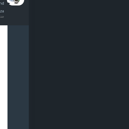
and
za/
منذ ٤ ساعا