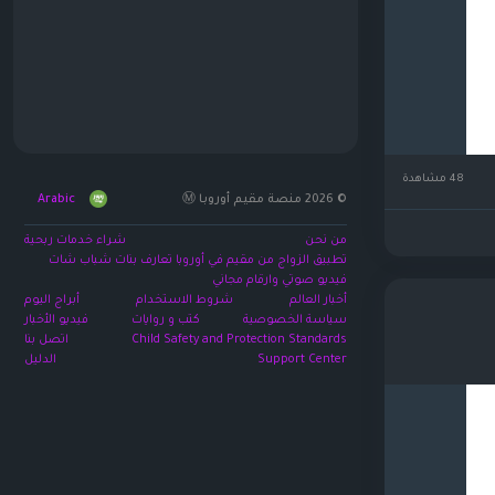
48 مشاهدة
© 2026 منصة مقيم أوروبا Ⓜ️
Arabic
من نحن
شراء خدمات ربحية
تطبيق الزواج من مقيم في أوروبا تعارف بنات شباب شات
فيديو صوتي وارقام مجاني
أخبار العالم
شروط الاستخدام
أبراج اليوم
سياسة الخصوصية
كتب و روايات
فيديو الأخبار
Child Safety and Protection Standards
اتصل بنا
Support Center
الدليل