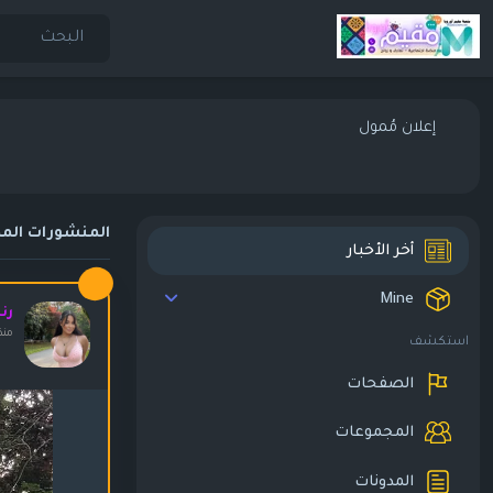
إعلان مُمول
المنشورات المم
أخر الأخبار
Mine
رن
منذ
استكشف
الصفحات
المجموعات
المدونات