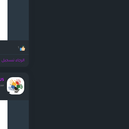
1
الرجاء تسجيل ا
US
منذ ٤ ساعا