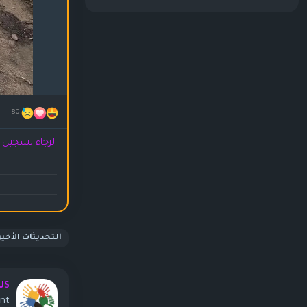
80
الرجاء تسجيل ا
التحديثات الأخير
US
ent