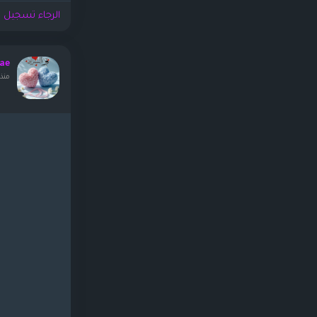
الرجاء تسجيل ا
ae
منذ ١٠ ساع