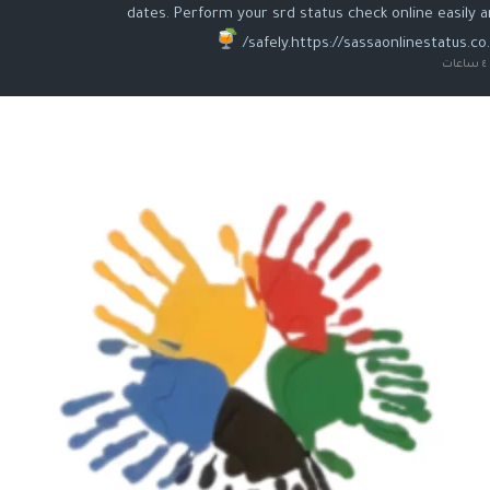
dates. Perform your srd status check online easily 
safely.https://sassaonlinestatus.co.
ت