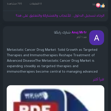
0 التعليقات
795 مشاهدة
19
الرجاء تسجيل الدخول , للأعجاب والمشاركة والتعليق على هذا!
شارك رابطًا
Anuj Mrfr
منذ ٦ أيام
Metastatic Cancer Drug Market: Solid Growth as Targeted
Therapies and Immunotherapies Reshape Treatment of
Advanced DiseaseThe Metastatic Cancer Drug Market is
expanding steadily as targeted therapies and
immunotherapies become central to managing advanced
cancers. One widely cited analysis values the global
اقرأ أكثر
metastatic cancer drugs market at about USD 78.75–80.13
billion in 2024–2025, with forecasts reaching USD 120.8–123.5
billion by 2030–2031, at CAGRs around 7.3–7.5%. Some longer-
term forecasts point to even higher numbers (USD 187.6
billion in 2026 to USD 421.1 billion by 2035 at ~9.4% CAGR)
when broader drug classes and regions are included.