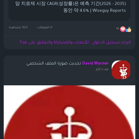
암 치료제 시장 CAGR(성장률)은 예측 기간(2026 - 2035)
동안 약 4.6% | Wiseguy Reports
0 التعليقات
923 مشاهدة
14
الرجاء تسجيل الدخول , للأعجاب والمشاركة والتعليق على هذا!
تحديث صورة الملف الشخصي
David Warner
منذ ١١ أيام